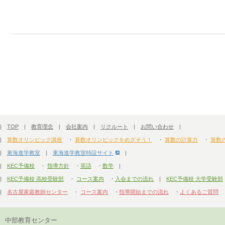
|
TOP
|
教育理念
|
会社案内
|
リクルート
|
お問い合わせ
|
|
算数オリンピック講座
・
算数オリンピックをめざそう！
・
算数の計算力
・
算数
|
東海進学教室
|
東海進学教室特設サイト
|
|
KEC予備校
・
指導方針
・
英語
・
数学
|
|
KEC予備校 高校受験部
・
コース案内
・
入会までの流れ
|
KEC予備校 大学受験部
|
名古屋家庭教師センター
・
コース案内
・
指導開始までの流れ
・
よくあるご質問
中部教育センター