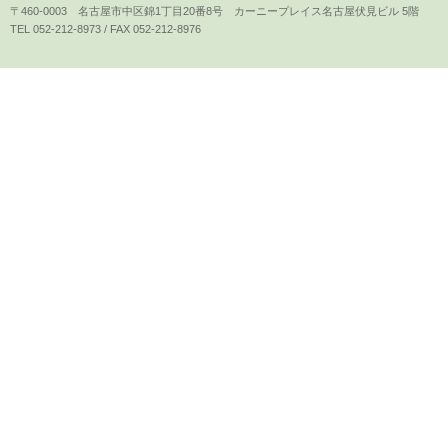
〒460-0003 名古屋市中区錦1丁目20番8号 カーニープレイス名古屋伏見ビル 5階
TEL 052-212-8973 / FAX 052-212-8976