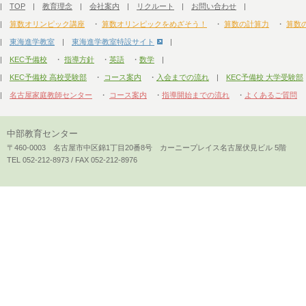
|
TOP
|
教育理念
|
会社案内
|
リクルート
|
お問い合わせ
|
|
算数オリンピック講座
・
算数オリンピックをめざそう！
・
算数の計算力
・
算数
|
東海進学教室
|
東海進学教室特設サイト
|
|
KEC予備校
・
指導方針
・
英語
・
数学
|
|
KEC予備校 高校受験部
・
コース案内
・
入会までの流れ
|
KEC予備校 大学受験部
|
名古屋家庭教師センター
・
コース案内
・
指導開始までの流れ
・
よくあるご質問
中部教育センター
〒460-0003 名古屋市中区錦1丁目20番8号 カーニープレイス名古屋伏見ビル 5階
TEL 052-212-8973 / FAX 052-212-8976