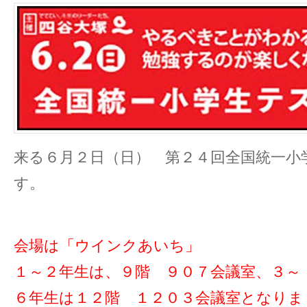
来る６月２日（日） 第２４回全国統一小
す。
会場は「ウインクあいち」
１～２年生は、９階 ９０７会議室、３～
６年生は１２階 １２０３会議室となりま