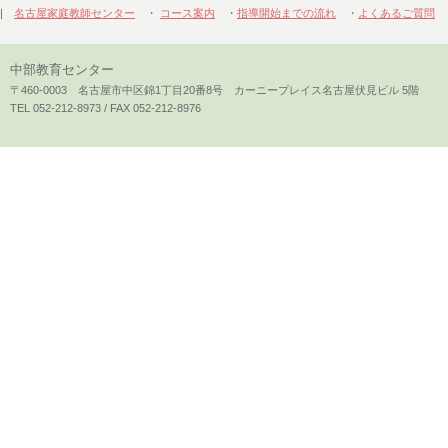
|
名古屋家庭教師センター
・
コース案内
・
指導開始までの流れ
・
よくあるご質問
中部教育センター
〒460-0003 名古屋市中区錦1丁目20番8号 カーニープレイス名古屋伏見ビル 5階
TEL 052-212-8973 / FAX 052-212-8976