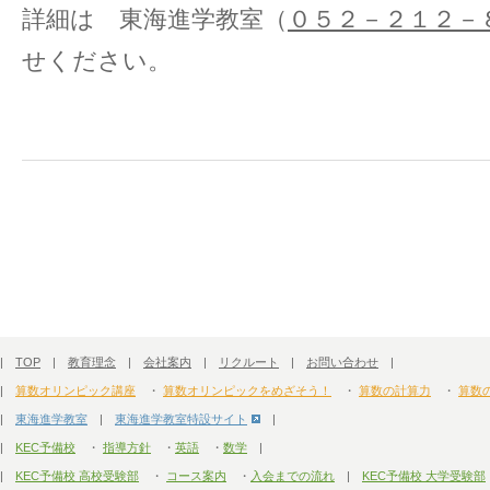
詳細は 東海進学教室（
０５２－２１２－
せください。
|
TOP
|
教育理念
|
会社案内
|
リクルート
|
お問い合わせ
|
|
算数オリンピック講座
・
算数オリンピックをめざそう！
・
算数の計算力
・
算数
|
東海進学教室
|
東海進学教室特設サイト
|
|
KEC予備校
・
指導方針
・
英語
・
数学
|
|
KEC予備校 高校受験部
・
コース案内
・
入会までの流れ
|
KEC予備校 大学受験部