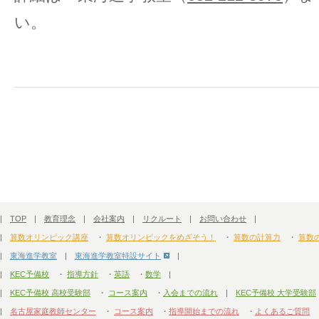
い。
|
TOP
|
教育理念
|
会社案内
|
リクルート
|
お問い合わせ
|
|
算数オリンピック講座
・
算数オリンピックをめざそう！
・
算数の計算力
・
算数
|
東海進学教室
|
東海進学教室特設サイト
|
|
KEC予備校
・
指導方針
・
英語
・
数学
|
|
KEC予備校 高校受験部
・
コース案内
・
入会までの流れ
|
KEC予備校 大学受験部
|
名古屋家庭教師センター
・
コース案内
・
指導開始までの流れ
・
よくあるご質問