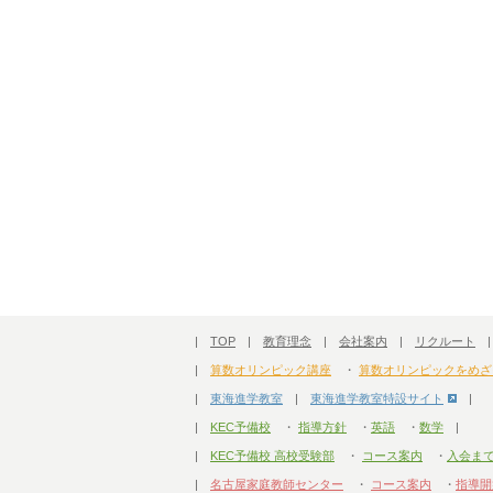
|
TOP
|
教育理念
|
会社案内
|
リクルート
|
算数オリンピック講座
・
算数オリンピックをめざ
|
東海進学教室
|
東海進学教室特設サイト
|
|
KEC予備校
・
指導方針
・
英語
・
数学
|
|
KEC予備校 高校受験部
・
コース案内
・
入会ま
|
名古屋家庭教師センター
・
コース案内
・
指導開