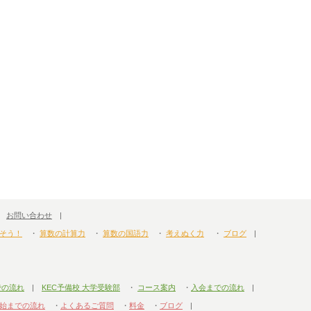
|
お問い合わせ
|
そう！
・
算数の計算力
・
算数の国語力
・
考えぬく力
・
ブログ
|
での流れ
|
KEC予備校 大学受験部
・
コース案内
・
入会までの流れ
|
始までの流れ
・
よくあるご質問
・
料金
・
ブログ
|