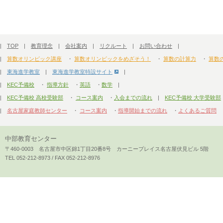
|
TOP
|
教育理念
|
会社案内
|
リクルート
|
お問い合わせ
|
|
算数オリンピック講座
・
算数オリンピックをめざそう！
・
算数の計算力
・
算数
|
東海進学教室
|
東海進学教室特設サイト
|
|
KEC予備校
・
指導方針
・
英語
・
数学
|
|
KEC予備校 高校受験部
・
コース案内
・
入会までの流れ
|
KEC予備校 大学受験部
|
名古屋家庭教師センター
・
コース案内
・
指導開始までの流れ
・
よくあるご質問
中部教育センター
〒460-0003 名古屋市中区錦1丁目20番8号 カーニープレイス名古屋伏見ビル 5階
TEL 052-212-8973 / FAX 052-212-8976