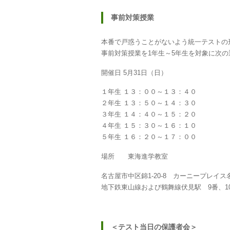
事前対策授業
本番で戸惑うことがないよう統一テストの
事前対策授業を1年生～5年生を対象に次
開催日 5月31日（日）
１年生 １３：００～１３：４０
２年生 １３：５０～１４：３０
３年生 １４：４０～１５：２０
４年生 １５：３０～１６：１０
５年生 １６：２０～１７：００
場所 東海進学教室
名古屋市中区錦1-20-8 カーニープレイ
地下鉄東山線および鶴舞線伏見駅 9番、1
＜テスト当日の保護者会＞