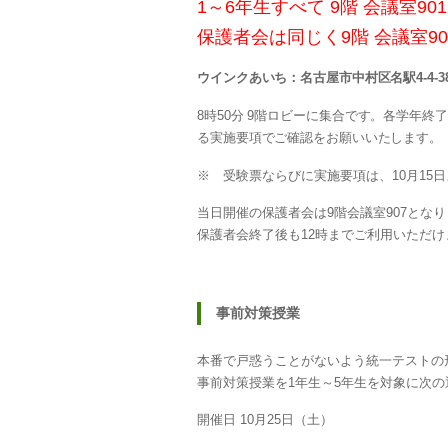
1～6年生すべて 9階 会議室90
保護者会は同じく9階 会議室9
ウインクあいち：名古屋市中村区名駅4-4-3
8時50分 9階ロビーに集合です。各学年
る実施要項でご確認をお願いいたします。
※ 受験票ならびに実施要項は、10月15
当日開催の保護者会は9階会議室907とな
保護者会終了後も12時までご利用いただけ
事前対策授業
本番で戸惑うことがないよう統一テストの
事前対策授業を1年生～5年生を対象に次
開催日 10月25日（土）