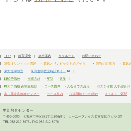
|
TOP
|
教育理念
|
会社案内
|
リクルート
|
お問い合わせ
|
|
算数オリンピック講座
・
算数オリンピックをめざそう！
・
算数の計算力
・
算数
|
東海進学教室
|
東海進学教室特設サイト
|
|
KEC予備校
・
指導方針
・
英語
・
数学
|
|
KEC予備校 高校受験部
・
コース案内
・
入会までの流れ
|
KEC予備校 大学受験部
|
名古屋家庭教師センター
・
コース案内
・
指導開始までの流れ
・
よくあるご質問
中部教育センター
〒460-0003 名古屋市中区錦1丁目20番8号 カーニープレイス名古屋伏見ビル 5階
TEL 052-212-8973 / FAX 052-212-8976