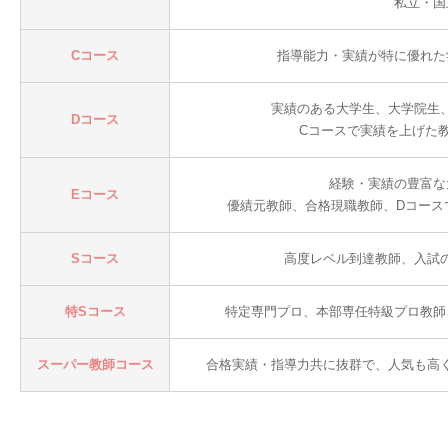
私立・国
Cコース
指導能力・実績が特に優れた
実績のある大学生、大学院生
Dコース
Cコースで実績を上げた
経験・実績の豊富な
Eコース
優績元教師、合格現職教師、Dコース
Sコース
高度レベル到達教師、入試
特Sコース
特定専門プロ、本部専任特級プロ教師
スーパー教師コース
合格実績・指導力共に抜群で、人気も高