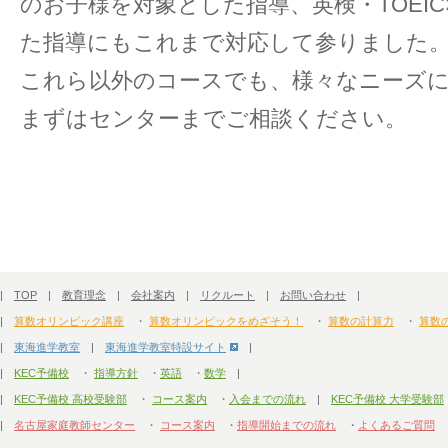
のお子様を対象とした指導、英検・TOEI
た指導にもこれまで対応して参りました
これら以外のコースでも、様々なニーズ
まずはセンターまでご相談ください。
|
TOP
|
教育理念
|
会社案内
|
リクルート
|
お問い合わせ
|
|
算数オリンピック講座
・
算数オリンピックをめざそう！
・
算数の計算力
・
算数
|
東海進学教室
|
東海進学教室特設サイト
|
|
KEC予備校
・
指導方針
・
英語
・
数学
|
|
KEC予備校 高校受験部
・
コース案内
・
入会までの流れ
|
KEC予備校 大学受験部
|
名古屋家庭教師センター
・
コース案内
・
指導開始までの流れ
・
よくあるご質問