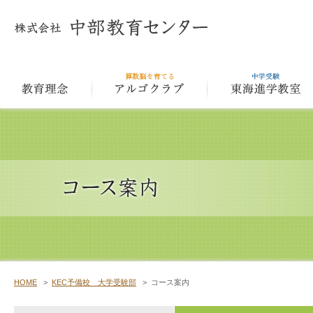
教育理念
アルゴクラ
HOME
>
KEC予備校 大学受験部
>
コース案内