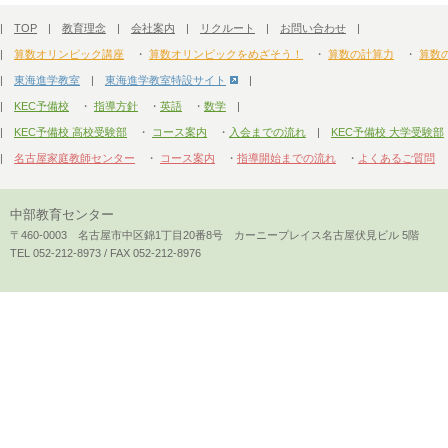
|
TOP
|
教育理念
|
会社案内
|
リクルート
|
お問い合わせ
|
|
算数オリンピック講座
・
算数オリンピックをめざそう！
・
算数の計算力
・
算数
|
東海進学教室
|
東海進学教室特設サイト
|
|
KEC予備校
・
指導方針
・
英語
・
数学
|
|
KEC予備校 高校受験部
・
コース案内
・
入会までの流れ
|
KEC予備校 大学受験部
|
名古屋家庭教師センター
・
コース案内
・
指導開始までの流れ
・
よくあるご質問
中部教育センター
〒460-0003 名古屋市中区錦1丁目20番8号 カーニープレイス名古屋伏見ビル 5階
TEL 052-212-8973 / FAX 052-212-8976